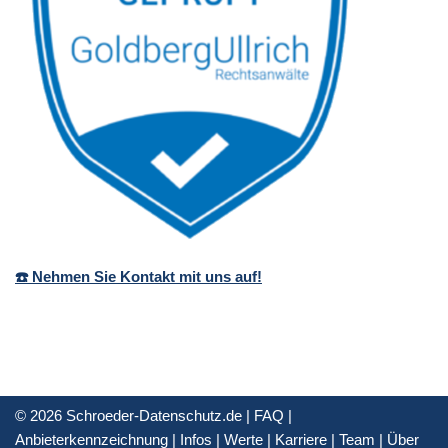
☎️ Nehmen Sie Kontakt mit uns auf!
© 2026 Schroeder-Datenschutz.de |
FAQ
|
Anbieterkennzeichnung
|
Infos
|
Werte
|
Karriere
|
Team
|
Über