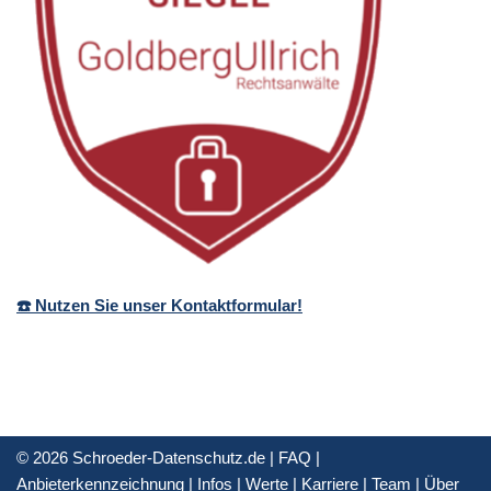
☎️ Nutzen Sie unser Kontaktformular!
© 2026 Schroeder-Datenschutz.de |
FAQ
|
Anbieterkennzeichnung
|
Infos
|
Werte
|
Karriere
|
Team
|
Über