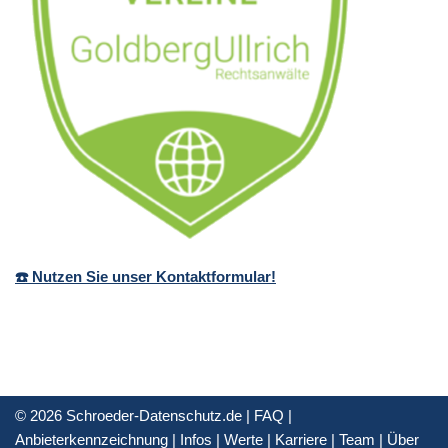
☎️ Nutzen Sie unser Kontaktformular!
© 2026 Schroeder-Datenschutz.de |
FAQ
|
Anbieterkennzeichnung
|
Infos
|
Werte
|
Karriere
|
Team
|
Über