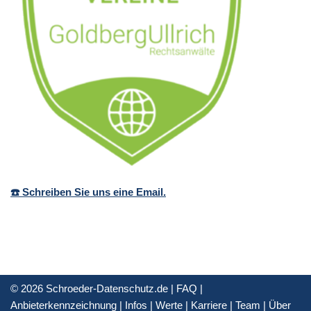
☎️ Schreiben Sie uns eine Email.
© 2026 Schroeder-Datenschutz.de |
FAQ
|
Anbieterkennzeichnung
|
Infos
|
Werte
|
Karriere
|
Team
|
Über