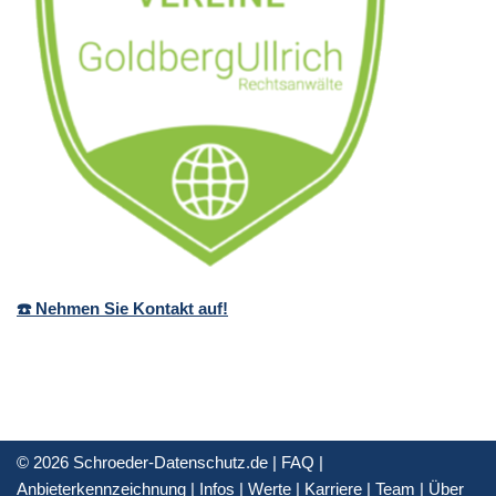
☎️ Nehmen Sie Kontakt auf!
© 2026 Schroeder-Datenschutz.de |
FAQ
|
Anbieterkennzeichnung
|
Infos
|
Werte
|
Karriere
|
Team
|
Über