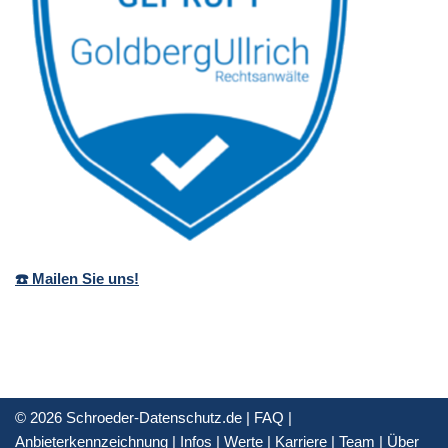
☎️ Mailen Sie uns!
© 2026 Schroeder-Datenschutz.de |
FAQ
|
Anbieterkennzeichnung
|
Infos
|
Werte
|
Karriere
|
Team
|
Über