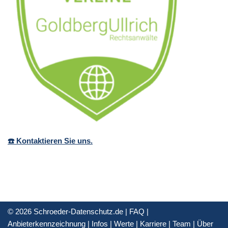
☎️ Kontaktieren Sie uns.
© 2026 Schroeder-Datenschutz.de |
FAQ
|
Anbieterkennzeichnung
|
Infos
|
Werte
|
Karriere
|
Team
|
Über