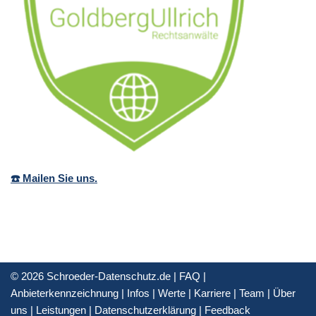
☎️ Mailen Sie uns.
© 2026 Schroeder-Datenschutz.de |
FAQ
|
Anbieterkennzeichnung
|
Infos
|
Werte
|
Karriere
|
Team
|
Über
uns
|
Leistungen
|
Datenschutzerklärung
|
Feedback