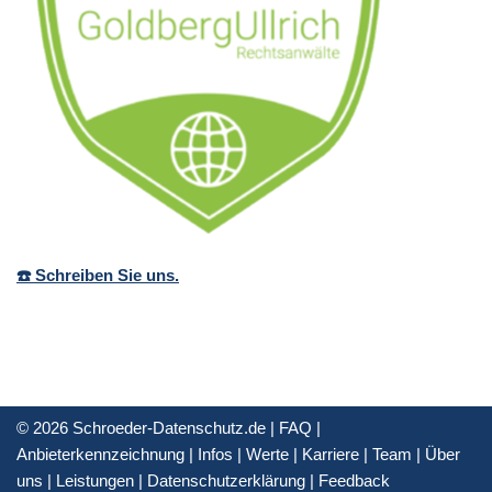
☎️ Schreiben Sie uns.
© 2026 Schroeder-Datenschutz.de |
FAQ
|
Anbieterkennzeichnung
|
Infos
|
Werte
|
Karriere
|
Team
|
Über
uns
|
Leistungen
|
Datenschutzerklärung
|
Feedback