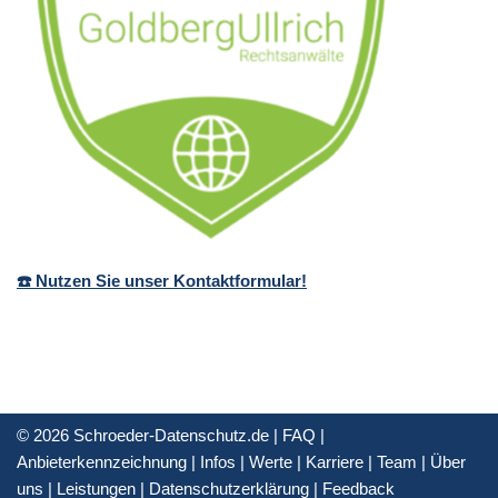
☎️ Nutzen Sie unser Kontaktformular!
© 2026 Schroeder-Datenschutz.de |
FAQ
|
Anbieterkennzeichnung
|
Infos
|
Werte
|
Karriere
|
Team
|
Über
uns
|
Leistungen
|
Datenschutzerklärung
|
Feedback