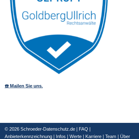
☎️ Mailen Sie uns.
© 2026 Schroeder-Datenschutz.de |
FAQ
|
Anbieterkennzeichnung
|
Infos
|
Werte
|
Karriere
|
Team
|
Über