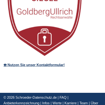
☎️ Nutzen Sie unser Kontaktformular!
© 2026 Schroeder-Datenschutz.de |
FAQ
|
Anbieterkennzeichnung
|
Infos
|
Werte
|
Karriere
|
Team
|
Über