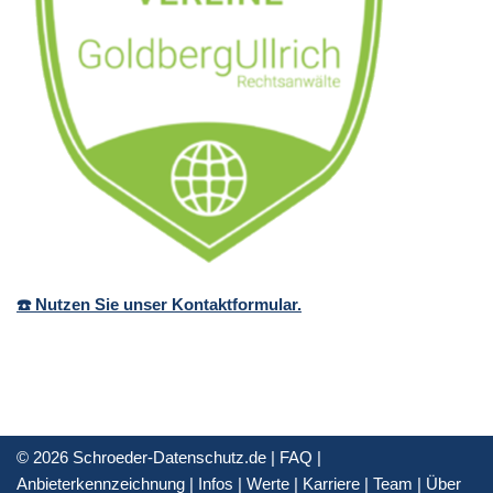
☎️ Nutzen Sie unser Kontaktformular.
© 2026 Schroeder-Datenschutz.de |
FAQ
|
Anbieterkennzeichnung
|
Infos
|
Werte
|
Karriere
|
Team
|
Über