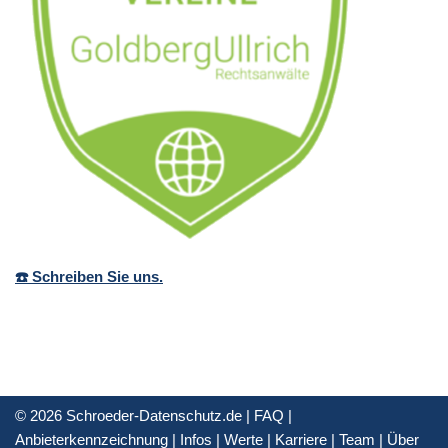
☎️ Schreiben Sie uns.
© 2026 Schroeder-Datenschutz.de |
FAQ
|
Anbieterkennzeichnung
|
Infos
|
Werte
|
Karriere
|
Team
|
Über