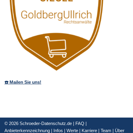
☎️ Mailen Sie uns!
© 2026 Schroeder-Datenschutz.de |
FAQ
|
Anbieterkennzeichnung
|
Infos
|
Werte
|
Karriere
|
Team
|
Über