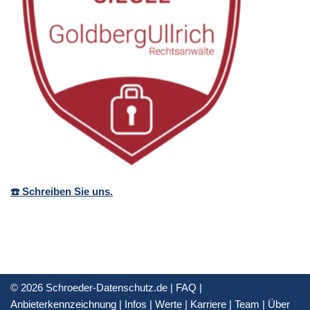
☎️ Schreiben Sie uns.
© 2026 Schroeder-Datenschutz.de |
FAQ
|
Anbieterkennzeichnung
|
Infos
|
Werte
|
Karriere
|
Team
|
Über