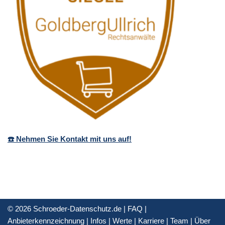
☎️ Nehmen Sie Kontakt mit uns auf!
© 2026 Schroeder-Datenschutz.de |
FAQ
|
Anbieterkennzeichnung
|
Infos
|
Werte
|
Karriere
|
Team
|
Über