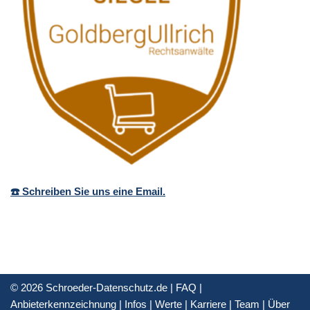
☎️ Schreiben Sie uns eine Email.
© 2026 Schroeder-Datenschutz.de |
FAQ
|
Anbieterkennzeichnung
|
Infos
|
Werte
|
Karriere
|
Team
|
Über