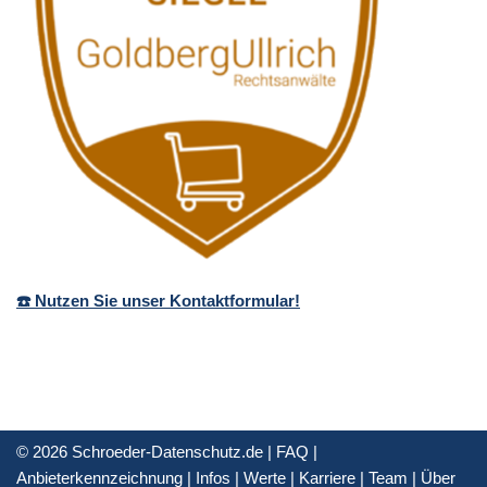
☎️ Nutzen Sie unser Kontaktformular!
© 2026 Schroeder-Datenschutz.de |
FAQ
|
Anbieterkennzeichnung
|
Infos
|
Werte
|
Karriere
|
Team
|
Über