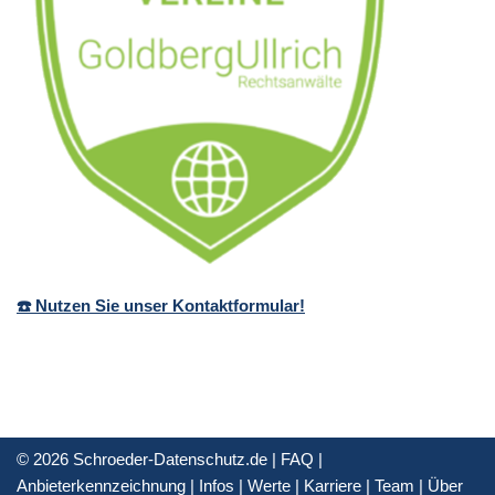
☎️ Nutzen Sie unser Kontaktformular!
© 2026 Schroeder-Datenschutz.de |
FAQ
|
Anbieterkennzeichnung
|
Infos
|
Werte
|
Karriere
|
Team
|
Über