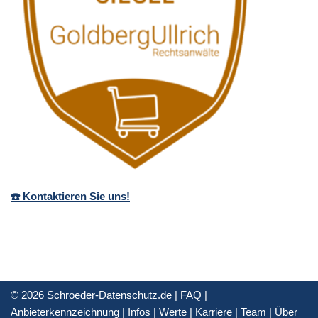
☎️ Kontaktieren Sie uns!
© 2026 Schroeder-Datenschutz.de |
FAQ
|
Anbieterkennzeichnung
|
Infos
|
Werte
|
Karriere
|
Team
|
Über