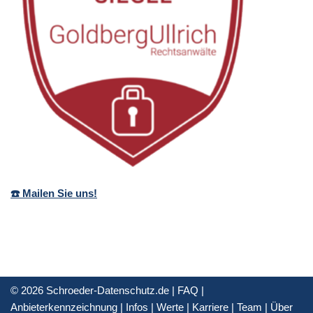
☎️ Mailen Sie uns!
© 2026 Schroeder-Datenschutz.de |
FAQ
|
Anbieterkennzeichnung
|
Infos
|
Werte
|
Karriere
|
Team
|
Über